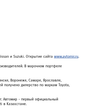
issan и Suzuki. Открытие сайта
www.avtomir.ru
.
оизводителей. В марочном портфеле
нске, Воронеже, Самаре, Ярославле,
ей получено дилерство по маркам Toyota,
гг. Автомир - первый официальный
i в Казахстане.