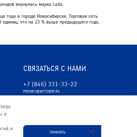
рендов вернулась марка Lada.
це года в городе Новосибирске. Торговая сеть
3 единиц, что на 23 % выше предыдущего года.
СВЯЗАТЬСЯ С НАМИ
+7 (846) 331-33-22
PROMO@AVTOMIR.RU
зера.
ы и
огий и
ПРИНЯТЬ