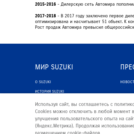
2015-2016
- Дилерскую сеть Автомира пополнил
2017-2018
- В 2017 году заключено первое диле
оптимизирована и насчитывает 51 объект. К ко
Рост продаж Автомира превысил общероссийски
МИР SUZUKI
ПРЕ
О SUZUKI
НОВОС
ИСТОРИЯ SUZUKI
ПРОГРАММА ЛОЯЛЬНОСТИ
Используя сайт, вы соглашаетесь с политик
Cookies можно отключить в любой момент в
улучшения пользовательского опыта на сай
Сделано в ПЕРКС
(Яндекс.Метрика). Продолжая использовани
© 2026
АВТОМИР САМАРА
размещением cookie-файлов.