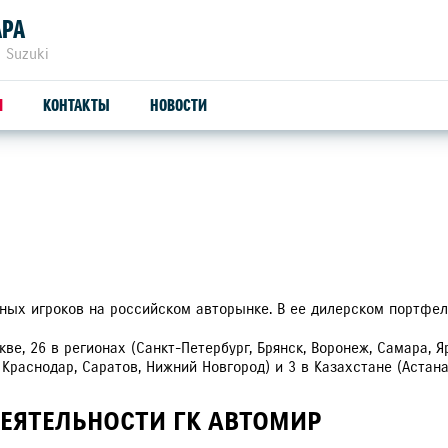
АРА
 Suzuki
И
КОНТАКТЫ
НОВОСТИ
ЗАПЧАСТИ И АКСЕССУАРЫ
ТРЕЙД-ИН
С
ОРИГИНАЛЬНЫЕ ЗАПЧАСТИ
СЕ
ПРОДУКЦИЯ SUZUTEC
SU
пных игроков на российском авторынке. В ее дилерском портфел
ве, 26 в регионах (Санкт-Петербург, Брянск, Воронеж, Самара, Я
КУЗОВНЫЕ ЗАПЧАСТИ И РЕМОНТ
, Краснодар, Саратов, Нижний Новгород) и 3 в Казахстане (Астана
УЗНАТЬ СТОИМОСТЬ ДЕТАЛИ
ЕЯТЕЛЬНОСТИ ГК АВТОМИР