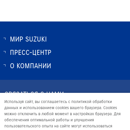
МИР SUZUKI
ПРЕСС-ЦЕНТР
О SUZUKI
ИСТОРИЯ SUZUKI
О КОМПАНИИ
НОВОСТИ
ПРОГРАММА ЛОЯЛЬНОСТИ
О КОМПАНИИ
КОНТАКТЫ
СВЯЗАТЬСЯ С НАМИ
ЮРИДИЧЕСКАЯ ИНФОРМАЦИЯ
Используя сайт, вы соглашаетесь с политикой обработки
+7 (846) 331-33-22
данных и использованием cookies вашего браузера. Cookies
можно отключить в любой момент в настройках браузера. Для
PROMO@AVTOMIR.RU
обеспечения оптимальной работы и улучшения
пользовательского опыта на сайте могут использоваться