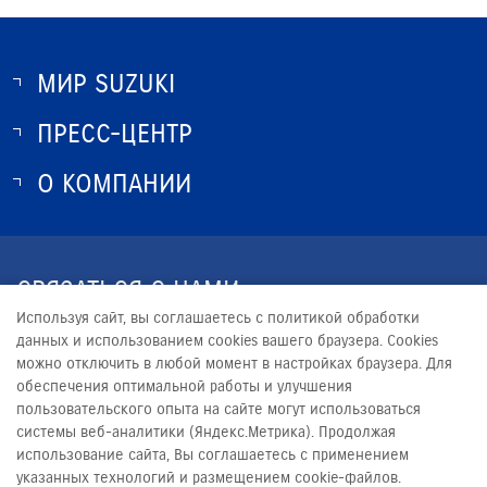
МИР SUZUKI
ПРЕСС-ЦЕНТР
О SUZUKI
ИСТОРИЯ SUZUKI
О КОМПАНИИ
НОВОСТИ
ПРОГРАММА ЛОЯЛЬНОСТИ
О КОМПАНИИ
КОНТАКТЫ
СВЯЗАТЬСЯ С НАМИ
ЮРИДИЧЕСКАЯ ИНФОРМАЦИЯ
Используя сайт, вы соглашаетесь с политикой обработки
+7 (846) 331-33-22
данных и использованием cookies вашего браузера. Cookies
можно отключить в любой момент в настройках браузера. Для
PROMO@AVTOMIR.RU
обеспечения оптимальной работы и улучшения
пользовательского опыта на сайте могут использоваться
системы веб-аналитики (Яндекс.Метрика). Продолжая
использование сайта, Вы соглашаетесь с применением
указанных технологий и размещением cookie-файлов.
© 2026