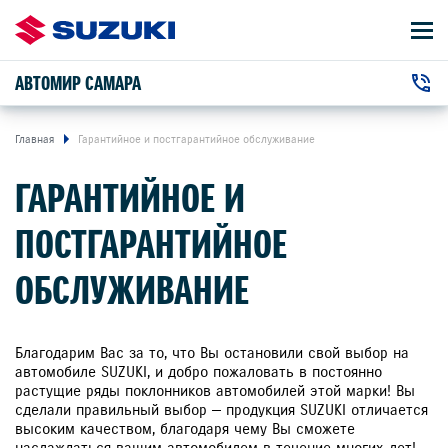
АВТОМИР САМАРА
АВТОМОБИЛИ
+7 (846) 331-33-22
ВЛАДЕЛЬЦАМ
г. Самара, Авроры улица, 150Е
Главная
Гарантийное и постгарантийное обслуживание
ГАРАНТИЙНОЕ И
О КОМПАНИИ
ПОСТГАРАНТИЙНОЕ
КОНТАКТЫ
ОБСЛУЖИВАНИЕ
НОВОСТИ
Благодарим Вас за то, что Вы остановили свой выбор на
автомобиле SUZUKI, и добро пожаловать в постоянно
растущие ряды поклонников автомобилей этой марки! Вы
ЗАКАЗАТЬ ЗВОНОК
сделали правильный выбор — продукция SUZUKI отличается
высоким качеством, благодаря чему Вы сможете