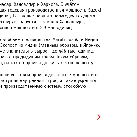
несар, Хансалпур и Хархода. С учётом
щая годовая производственная мощность Suzuki
диниц. В течение первого полугодия текущего
ланирует запустить завод в Хансалпуре,
енной мощности в 2,9 млн единиц.
ЕРВИСНЫЕ КАМПАНИИ
ой объём производства Maruti Suzuki в Индии
 Экспорт из Индии (главным образом, в Японию,
е значительно вырос - до 448 тыс. единиц,
нию с предыдущим годом. Таким образом,
уты как по производству, так и по экспорту.
расширять свои производственные мощности в
растущий внутренний спрос, а также укрепить
ии производственную систему, способную