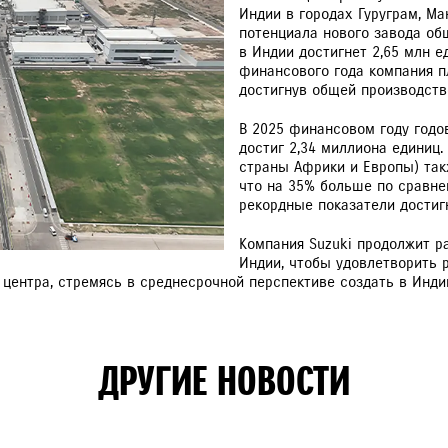
Индии в городах Гуруграм, Ма
потенциала нового завода об
в Индии достигнет 2,65 млн е
финансового года компания п
достигнув общей производств
РАССЧИТАТЬ ТО
С
В 2025 финансовом году годов
достиг 2,34 миллиона единиц.
VITARA
JIMNY
страны Африки и Европы) такж
что на 35% больше по сравне
рекордные показатели достигн
Компания Suzuki продолжит 
Индии, чтобы удовлетворить 
 центра, стремясь в среднесрочной перспективе создать в Инд
ДРУГИЕ НОВОСТИ