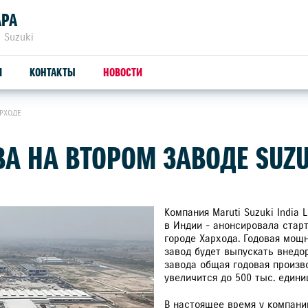
АРА
 Suzuki
И
КОНТАКТЫ
НОВОСТИ
АРХОДЕ
ЗАПЧАСТИ И АКСЕССУАРЫ
ТРЕЙД-ИН
С
А НА ВТОРОМ ЗАВОДЕ SUZU
ОРИГИНАЛЬНЫЕ ЗАПЧАСТИ
СЕ
ПРОДУКЦИЯ SUZUTEC
SU
Компания Maruti Suzuki India 
в Индии - анонсировала стар
городе Хархода. Годовая мощн
КУЗОВНЫЕ ЗАПЧАСТИ И РЕМОНТ
завод будет выпускать внедор
завода общая годовая произв
УЗНАТЬ СТОИМОСТЬ ДЕТАЛИ
увеличится до 500 тыс. едини
В настоящее время у компани