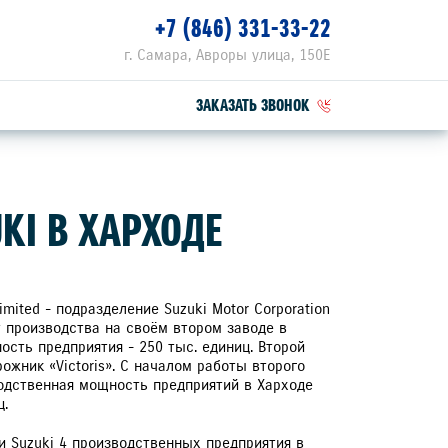
+7 (846) 331-33-22
г. Самара, Авроры улица, 150Е
ЗАКАЗАТЬ ЗВОНОК
ПЕЦПРЕДЛОЖЕНИЯ
KI В ХАРХОДЕ
РВИСНЫЕ АКЦИИ
ZUKI ПРИВИЛЕГИЯ 3+
Limited - подразделение Suzuki Motor Corporation
т производства на своём втором заводе в
ость предприятия - 250 тыс. единиц. Второй
ожник «Victoris». С началом работы второго
одственная мощность предприятий в Харходе
ц.
и Suzuki 4 производственных предприятия в