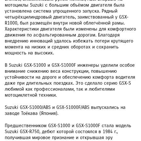
мотоциклы Suzuki с большим объёмом двигателя была
установлена система упрощенного запуска. Рядный
четырёхцилиндровый двигатель, заимствованный у GSX-
R1000, был размещён внутри новой облегчённой рамы.
Характеристики двигателя были изменены для комфортного
движения по асфальтированным дорогам. Благодаря
внедрению инноваций удалось избежать потери крутящего
момента на низких и средних оборотах и сохранить
мощность на высоких.
В Suzuki GSX-S1000 и GSX-S1000F инженеры уделили особое
внимание снижению веса конструкции, повышению
устойчивости на дороге и обеспечению комфорта водителя
даже при длительных поездках. Это сделало серию GSX-S
любимой как профессионалами, так и любителями
мотоциклетной техники.
Suzuki GSX-S1000/ABS и GSX-S1000F/ABS выпускались на
заводе Тоёкава (Япония).
Предшественником GSX-S1000 и GSX-S1000F стала модель
Suzuki GSX-R750, дебют которой состоялся в 1984 г.,
получившая мировое признание и открывшая эру