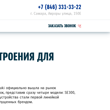
+7 (846) 331-33-22
г. Самара, Авроры улица, 150Е
ЗАКАЗАТЬ ЗВОНОК
ПЕЦПРЕДЛОЖЕНИЯ
СТРОЕНИЯ ДЛЯ
РВИСНЫЕ АКЦИИ
ZUKI ПРИВИЛЕГИЯ 3+
uzuki официально вышла на рынок
к, представив сразу четыре модели: SE300,
 устройства стали первой линейкой
ыпущенных брендом.