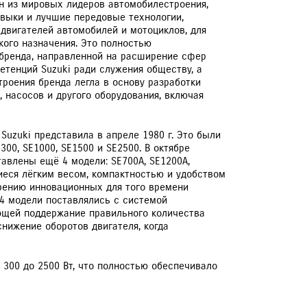
дин из мировых лидеров автомобилестроения,
выки и лучшие передовые технологии,
двигателей автомобилей и мотоциклов, для
кого назначения. Это полностью
бренда, направленной на расширение сфер
тенций Suzuki ради служения обществу, а
ЕРВИСНЫЕ КАМПАНИИ
троения бренда легла в основу разработки
, насосов и другого оборудования, включая
Suzuki представила в апреле 1980 г. Это были
00, SE1000, SE1500 и SE2500. В октябре
авлены ещё 4 модели: SE700A, SE1200A,
иеся лёгким весом, компактностью и удобством
рению инновационных для того времени
4 модели поставлялись с системой
ющей поддержание правильного количества
нижение оборотов двигателя, когда
300 до 2500 Вт, что полностью обеспечивало