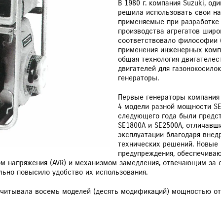
В 1980 г. компания Suzuki, о
решила использовать свои на
применяемые при разработке 
производства агрегатов широ
соответствовало философии 
применения инженерных компе
РАССЧИТАТЬ ТО
С
общая технология двигателес
двигателей для газонокосилок
VITARA
JIMNY
генераторы.
Первые генераторы компания 
4 модели разной мощности SE3
следующего года были предст
SE1800A и SE2500A, отличавш
эксплуатации благодаря внед
технических решений. Новые 
предупреждения, обеспечива
ом напряжения (AVR) и механизмом замедления, отвечающим за с
льно повысило удобство их использования.
асчитывала восемь моделей (десять модификаций) мощностью от 