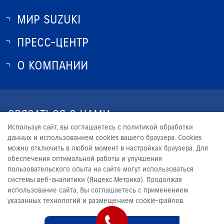
МИР SUZUKI
ПРЕСС-ЦЕНТР
О SUZUKI
ИСТОРИЯ SUZUKI
О КОМПАНИИ
НОВОСТИ
ПРОГРАММА ЛОЯЛЬНОСТИ
О КОМПАНИИ
КОНТАКТЫ
СВЯЗАТЬСЯ С НАМИ
ЮРИДИЧЕСКАЯ ИНФОРМАЦИЯ
Используя сайт, вы соглашаетесь с политикой обработки
+7 (846) 331-33-22
данных и использованием cookies вашего браузера. Cookies
можно отключить в любой момент в настройках браузера. Для
PROMO@AVTOMIR.RU
обеспечения оптимальной работы и улучшения
пользовательского опыта на сайте могут использоваться
системы веб-аналитики (Яндекс.Метрика). Продолжая
использование сайта, Вы соглашаетесь с применением
указанных технологий и размещением cookie-файлов.
© 2026
АВТОМИР САМАРА
Сделано в ПЕРКС