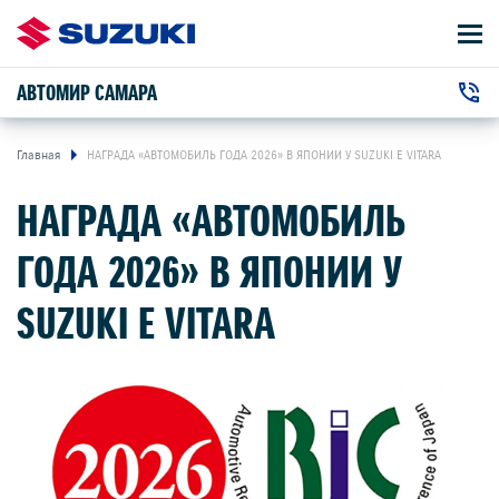
АВТОМИР САМАРА
АВТОМОБИЛИ
+7 (846) 331-33-22
ВЛАДЕЛЬЦАМ
г. Самара, Авроры улица, 150Е
Главная
НАГРАДА «АВТОМОБИЛЬ ГОДА 2026» В ЯПОНИИ У SUZUKI E VITARA
НАГРАДА «АВТОМОБИЛЬ
О КОМПАНИИ
ГОДА 2026» В ЯПОНИИ У
КОНТАКТЫ
SUZUKI E VITARA
НОВОСТИ
ЗАКАЗАТЬ ЗВОНОК